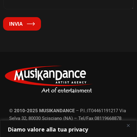
INVIA
© 2010-2025 MUSIKANDANCE
– P.I.:IT04461191217
Via
Selva 32, 80030 Scisciano (NA) – Tel/Fax
08119668878
Ufficio prod. Roma: Tel.
06452214351
– Commercial-line:
Diamo valore alla tua privacy
3384398051
–
Privacy e Cookie