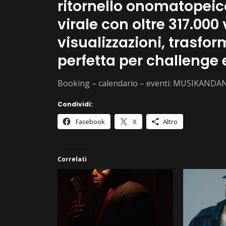
ritornello onomatopei
virale con oltre 317.000
visualizzazioni, trasfor
perfetta per challenge e
Booking – calendario – eventi: MUSIKANDA
Condividi:
Facebook
X
Altro
Correlati