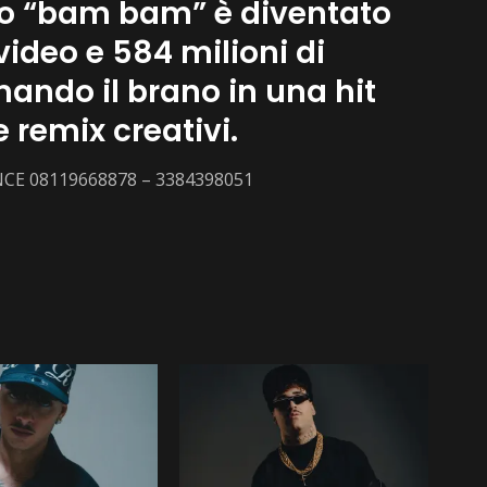
co “bam bam” è diventato
 video e 584 milioni di
mando il brano in una hit
 remix creativi.
NCE 08119668878 – 3384398051