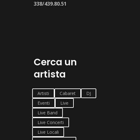
338/439.80.51
Cerca un
artista
Artisti
Cabaret
DJ
Eventi
Live
Live Band
Live Concerti
Live Locali