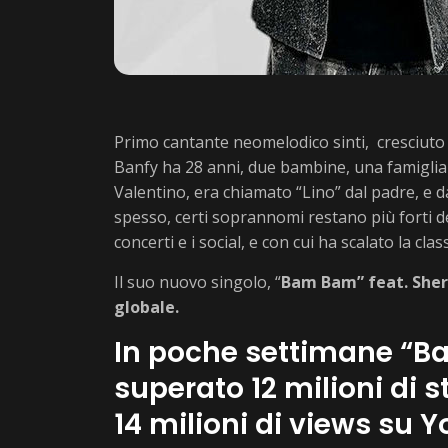
Primo cantante neomelodico sinti, cresciuto 
Banfy ha 28 anni, due bambine, una famiglia c
Valentino, era chiamato “Lino” dal padre, e d
spesso, certi soprannomi restano più forti de
concerti e i social, e con cui ha scalato la classi
Il suo nuovo singolo, “
Bam Bam” feat. Sher
globale.
In poche settimane “B
superato 12 milioni di s
14 milioni di views su Y