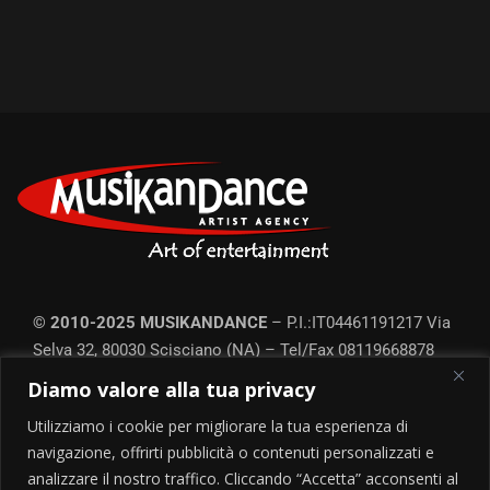
© 2010-2025 MUSIKANDANCE
– P.I.:IT04461191217
Via
Selva 32, 80030 Scisciano (NA) – Tel/Fax
08119668878
Ufficio prod. Roma: Tel.
06452214351
– Commercial-line:
Diamo valore alla tua privacy
3384398051
–
Privacy e Cookie
Utilizziamo i cookie per migliorare la tua esperienza di
Tutte le foto degli artisti provengono da diverse fonti online e tutti i diritti
appartengono ai rispettivi proprietari. Qualora qualche foto fosse
navigazione, offrirti pubblicità o contenuti personalizzati e
protetta da copyright e non può essere pubblicata è sufficiente
analizzare il nostro traffico. Cliccando “Accetta” acconsenti al
informarci e provvederemo a rimuoverla.