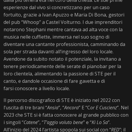
dalla più tenera età nel coro della chiesa. Le sue prime
esperienze dal vivo si concretizzano per un caso
fortuito, grazie a Ivan Apuzzo e Maria Di Bona, gestori
del pub “Whoop” a Castel Volturno. I due imprenditori
notarono Stephani mentre cantava ad alta voce con la
musica nelle cuffiette, immersa nel suo sogno di
diventare una cantante professionista, camminando da
sola per strada davanti all’ingresso del loro locale.
Avendone da subito notato il potenziale, la invitano a
tenere periodicamente delle serate di pianobar per la
loro clientela, alimentando la passione di STE per il
canto, e dandole occasione di fare gavetta e di
farsi conoscere a livello locale.
Il percorso discografico di STE è iniziato nel 2022 con
l’uscita di tre brani “
Ansia
”, “
Ancora
” E “C
or E Cuscienz
”. Nel
2023 che STE si è fatta conoscere al grande pubblico con
i singoli “
Catene
”, “
T’aggio voluto bene
” e “
Ki Lo Sa
”.
All’inizio del 2024 l’artista spopola sui social con “
RED
”; il