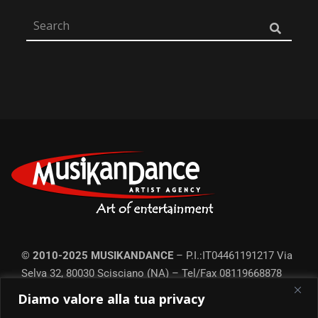
© 2010-2025 MUSIKANDANCE
– P.I.:IT04461191217
Via
Selva 32, 80030 Scisciano (NA) – Tel/Fax
08119668878
Ufficio prod. Roma: Tel.
06452214351
– Commercial-line:
Diamo valore alla tua privacy
3384398051
–
Privacy e Cookie