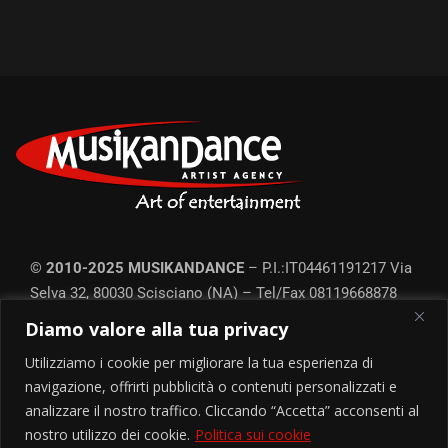
© 2010-2025 MUSIKANDANCE
– P.I.:IT04461191217
Via
Selva 32, 80030 Scisciano (NA) – Tel/Fax
08119668878
Ufficio prod. Roma: Tel.
06452214351
– Commercial-line:
Diamo valore alla tua privacy
3384398051
–
Privacy e Cookie
Utilizziamo i cookie per migliorare la tua esperienza di
Tutte le foto degli artisti provengono da diverse fonti online e tutti i diritti
appartengono ai rispettivi proprietari. Qualora qualche foto fosse
navigazione, offrirti pubblicità o contenuti personalizzati e
protetta da copyright e non può essere pubblicata è sufficiente
analizzare il nostro traffico. Cliccando “Accetta” acconsenti al
informarci e provvederemo a rimuoverla.
nostro utilizzo dei cookie.
Politica sui cookie