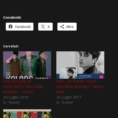
Condividi:
Facebook
X
Altro
Correlati
THE KOLORS IN
RIKI – IN STORE TOUR –
CONCERTO “VULCANO
VULCANO BUONO – NOLA
BUONO” – NOLA
(NA)
24 Luglio 2019
26 Luglio 2017
In "Eventi"
In "Eventi"